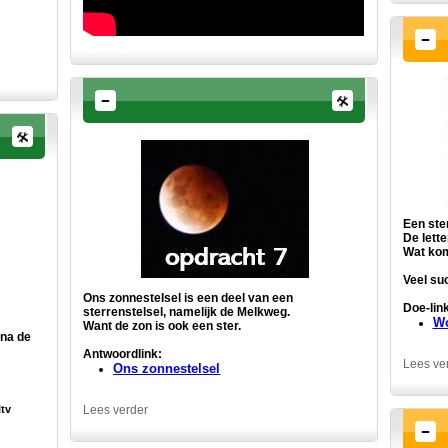
Een ste
De lette
Wat kom
Veel su
Ons zonnestelsel is een deel van een
Doe-link
sterrenstelsel, namelijk de Melkweg.
Wo
Want de zon is ook een ster.
 na de
Antwoordlink:
Lees ve
Ons zonnestelsel
Lees verder
ltv