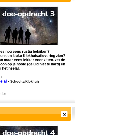
lles nog eens rustig bekijken?
on een leuke Klokhuisaflevering zien?
an maar eens lekker voor zitten. zet de
oon op je hoofd (geluid niet te hard) en
r het heelal.
:
elal
- Schooltv/Klokhuis
rder