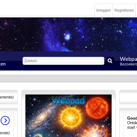
Inloggen
Registreren
Webpa
Bezoekers
ertentie)
Goud
Ontde
start
tentie)