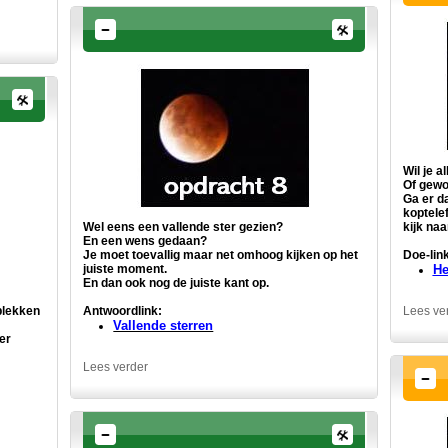
Wil je a
Of gewo
Ga er d
koptelef
Wel eens een vallende ster gezien?
kijk naa
En een wens gedaan?
Je moet toevallig maar net omhoog kijken op het
Doe-link
juiste moment.
He
En dan ook nog de juiste kant op.
Antwoordlink:
plekken
Lees ve
Vallende sterren
er
Lees verder