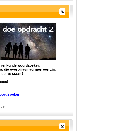
rrenkunde woordzoeker.
rs die overblijven vormen een zin.
t er te staan?
cces!
:
ordzoeker
rder