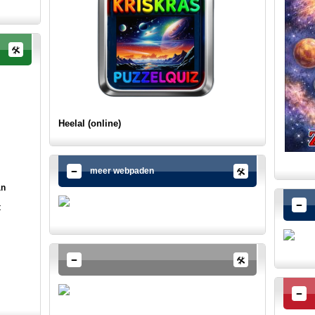
Heelal (online)
meer webpaden
an
t