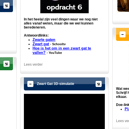
In het heelal zijn veel dingen waar we nog niet
alles vanaf weten, maar die we wel kunnen
beredeneren.
Antwoordlinks:
Zwarte gaten
Zwart gat
- Schooltv
Hoe is het om in een zwart gat te
vallen?
- YouTube
Lees verder
Zwart Gat 3D-simulatie
Wat weet
Schrijf 
elkaar.
Doe-link
Pl
Lees ve